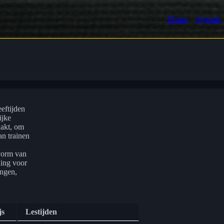
Home
Agenda
eeftijden
ijke
aakt, om
an trainen
 vorm van
ning voor
ingen,
js
Lestijden